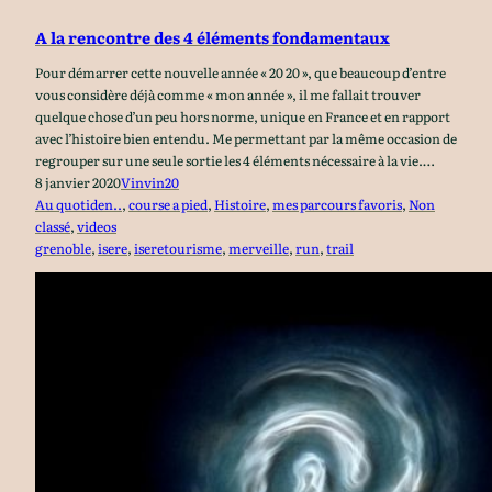
A la rencontre des 4 éléments fondamentaux
Pour démarrer cette nouvelle année « 20 20 », que beaucoup d’entre
vous considère déjà comme « mon année », il me fallait trouver
quelque chose d’un peu hors norme, unique en France et en rapport
avec l’histoire bien entendu. Me permettant par la même occasion de
regrouper sur une seule sortie les 4 éléments nécessaire à la vie.…
8 janvier 2020
Vinvin20
Au quotiden..
, 
course a pied
, 
Histoire
, 
mes parcours favoris
, 
Non
classé
, 
videos
grenoble
, 
isere
, 
iseretourisme
, 
merveille
, 
run
, 
trail