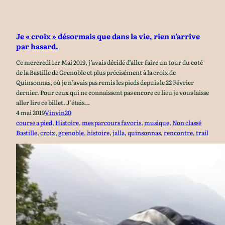
Je « croix » désormais que dans la vie, rien n’arrive
par hasard.
Ce mercredi 1er Mai 2019, j’avais décidé d’aller faire un tour du coté
de la Bastille de Grenoble et plus précisément à la croix de
Quinsonnas, où je n’avais pas remis les pieds depuis le 22 Février
dernier. Pour ceux qui ne connaissent pas encore ce lieu je vous laisse
aller lire ce billet. J’étais…
4 mai 2019
Vinvin20
course a pied
, 
Histoire
, 
mes parcours favoris
, 
musique
, 
Non classé
Bastille
, 
croix
, 
grenoble
, 
histoire
, 
jalla
, 
quinsonnas
, 
rencontre
, 
trail