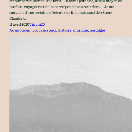
amour particulier pour le Brésil. Dans ma jeunesse, le seul moyen de
me faire voyager restait les correspondances courriers…. Je me
souviens d’une certaine « Débora » de Rio, mais aussi de « Sœur
Claudia »…
11 avril 2020
Vinvin20
Au quotiden..
, 
course a pied
, 
Histoire
, 
musique
, 
nostalgie