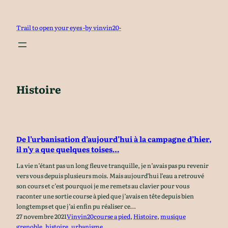
Aller
au
Trail to open your eyes -by vinvin20-
contenu
Histoire
De l’urbanisation d’aujourd’hui à la campagne d’hier,
il n’y a que quelques toises…
La vie n’étant pas un long fleuve tranquille, je n’avais pas pu revenir
vers vous depuis plusieurs mois. Mais aujourd’hui l’eau a retrouvé
son cours et c’est pourquoi je me remets au clavier pour vous
raconter une sortie course à pied que j’avais en tête depuis bien
longtemps et que j’ai enfin pu réaliser ce…
27 novembre 2021
Vinvin20
course a pied
, 
Histoire
, 
musique
grenoble
, 
histoire
, 
urbanisme