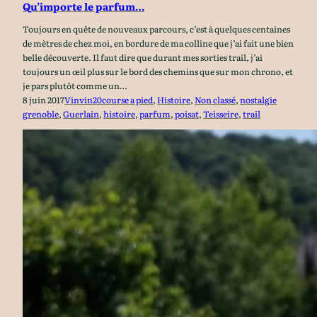
Qu’importe le parfum…
Toujours en quête de nouveaux parcours, c’est à quelques centaines
de mètres de chez moi, en bordure de ma colline que j’ai fait une bien
belle découverte. Il faut dire que durant mes sorties trail, j’ai
toujours un œil plus sur le bord des chemins que sur mon chrono, et
je pars plutôt comme un…
8 juin 2017
Vinvin20
course a pied
, 
Histoire
, 
Non classé
, 
nostalgie
grenoble
, 
Guerlain
, 
histoire
, 
parfum
, 
poisat
, 
Teisseire
, 
trail