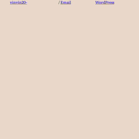
vinvin20-
/
Email
WordPress