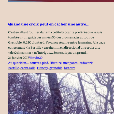
Quand une croix peut en cacher une autre…
C’est en allant fouiner dans ma petite brocante préférée que je suis
tombé sur un guide des années 50 des promenades autour de
Grenoble. 0.25€ plus tard, j’avais ce sésame entre les mains. A la page
concernant « la Bastille » un chemin en direction d’une croix dite
« de Quinsonnas » m’intrigue… Je ne suis pas un grand…
24 janvier 2017
Vinvin20
Au quotiden..
, 
course a pied
, 
Histoire
, 
mes parcours favoris
Bastille
, 
croix Jalla
, 
Fiancey
, 
grenoble
, 
histoire