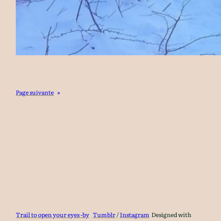
Page suivante
»
Trail to open your eyes -by
Tumblr
/
Instagram
Designed with