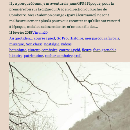
Il y a presque 10 ans, je m’aventurais (sans GPS à l’époque) pour la
première fois sur la digue du Drac en direction du Rocher de
Comboire. Mes « Salomon orange » (paix à leurs âmes) ne sont
malheureusement plus là pour vous raconter ce qu’elles ont ressenti
à l’époque, mais leurs descendantes m’ont aux fils des…
11 février 2018
Vinvin20
Au quotiden..
, 
course a pied
, 
Go Pro
, 
Histoire
, 
mes parcours favoris
, 
musique
, 
Non classé
, 
nostalgie
, 
videos
botanique
, 
ciment
, 
comboire
, 
course a peid
, 
fleurs
, 
fort
, 
grenoble
, 
histoire
, 
patrimoine
, 
rocher comboire
, 
trail