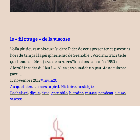
le « fil rouge » de la viscose
Voila plusieurs mois que j’ai dans l’idée de vous présenter ce parcours
hors du temps à la périphérie sud de Grenoble.. Voici ma trace telle
qu’elle aurait été si j’avais couru ces 7km dans les années 1950 :
Alors? Une idée du lieu? ….Allez, je vous aide un peu. Je ne suis pas
parti…
15 novembre 2017
Vinvin20
Au quotiden..
, 
course a pied
, 
Histoire
, 
nostalgie
Bachelard
, 
digue
, 
drac
, 
grenoble
, 
histoire
, 
musée
, 
rondeau
, 
usine
, 
viscose