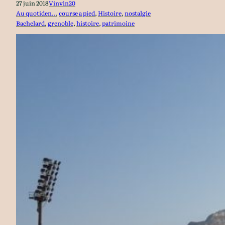
27 juin 2018
Vinvin20
Au quotiden..
, 
course a pied
, 
Histoire
, 
nostalgie
Bachelard
, 
grenoble
, 
histoire
, 
patrimoine