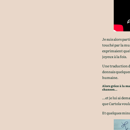
Je suis alors part
touché par la mus
exprimaient quel
joyeux à la fois.
Une traduction d
donnais quelques
humaine.
Alors grâce à la ma
chanson…
…et je lui ai dem
que Cartola voul
Et quelques minut