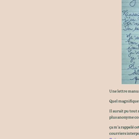
Une lettre manusc
Quel magnifique 
Il aurait pu tout
plus anonyme co
ça m’a rappelé c
courriers interpo