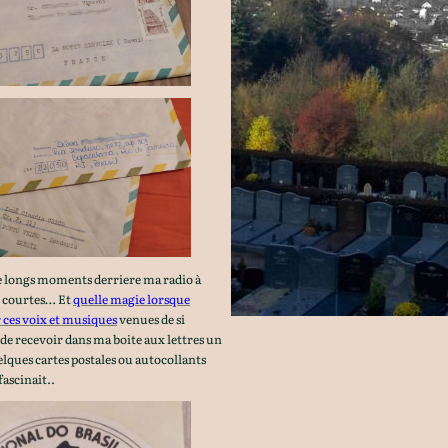
de longs moments derriere ma radio à
s courtes… Et
quelle magie lorsque
r ces voix et musiques
venues de si
r de recevoir dans ma boite aux lettres un
lques cartes postales ou autocollants
fascinait..