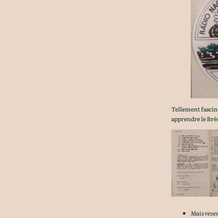
Tellement fasci
apprendre le Bré
Mais reve