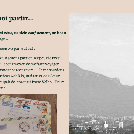
moi partir…
ai vécu
, en plein confinement, un beau
ge ..
.
ençons par le début :
é un amour particulier pour le Brésil.
, le seul moyen de me faire voyager
espondances courriers…. Je me souviens
Débora » de Rio, mais aussi de « Sœur
occupait de lépreux à Porto Velho…Deux
ent..