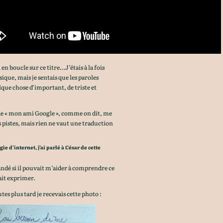
i en boucle sur ce titre…J’étais à la fois
ique, mais je sentais que les paroles
que chose d’important, de triste et
e « mon ami Google », comme on dit, me
 pistes, mais rien ne vaut une traduction
gie d’internet, j’ai parlé à César de cette
andé si il pouvait m’aider à comprendre ce
ait exprimer.
es plus tard je recevais cette photo :