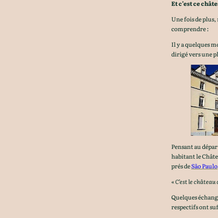
Et c’est ce chât
Une fois de plus, 
comprendre :
Il y a quelques m
dirigé vers une p
Pensant au dépa
habitant le Châte
prés de
São Paulo
« C’est le château
Quelques échange
respectifs ont suf