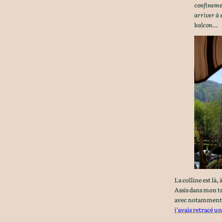
confinemen
arriver à 
balcon…
La colline est là
Assis dans mon tr
avec notamment le
j’avais retracé un