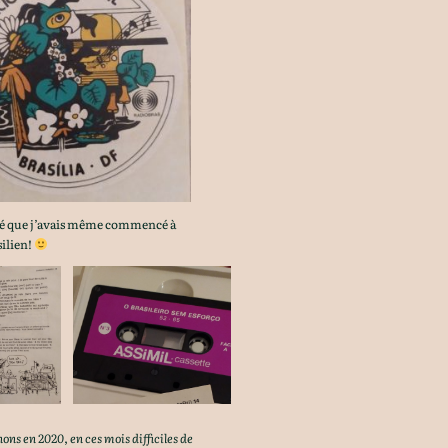
né que j’avais même commencé à
silien!
nons en 2020
,
en ces mois difficiles de