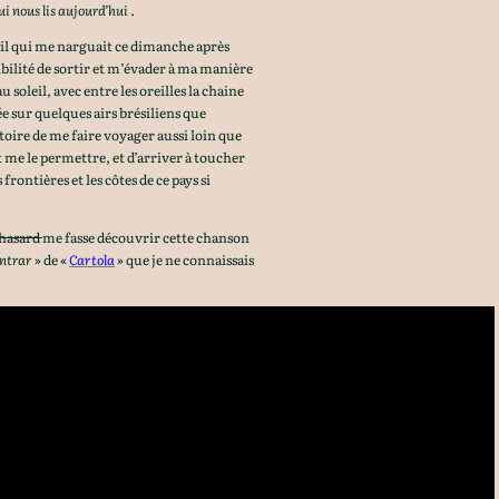
ui nous lis aujourd’hui
.
eil qui me narguait ce dimanche après
ibilité de sortir et m’évader à ma manière
au soleil, avec entre les oreilles la chaine
 sur quelques airs brésiliens que
stoire de me faire voyager aussi loin que
 me le permettre, et d’arriver à toucher
frontières et les côtes de ce pays si
 hasard
me fasse découvrir cette chanson
ntrar
» de «
Cartola
» que je ne connaissais