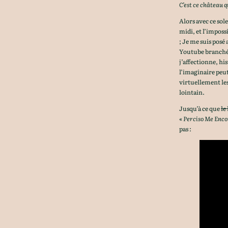
C’est ce château q
Alors avec ce sol
midi, et l’imposs
; Je me suis posé 
Youtube branchée
j’affectionne, hi
l’imaginaire peut
virtuellement les 
lointain.
Jusqu’à ce que
le
«
Perciso Me Enco
pas :