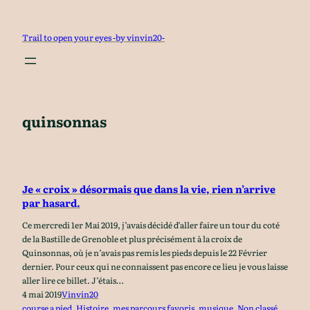
Aller
au
Trail to open your eyes -by vinvin20-
contenu
quinsonnas
Je « croix » désormais que dans la vie, rien n’arrive
par hasard.
Ce mercredi 1er Mai 2019, j’avais décidé d’aller faire un tour du coté
de la Bastille de Grenoble et plus précisément à la croix de
Quinsonnas, où je n’avais pas remis les pieds depuis le 22 Février
dernier. Pour ceux qui ne connaissent pas encore ce lieu je vous laisse
aller lire ce billet. J’étais…
4 mai 2019
Vinvin20
course a pied
, 
Histoire
, 
mes parcours favoris
, 
musique
, 
Non classé