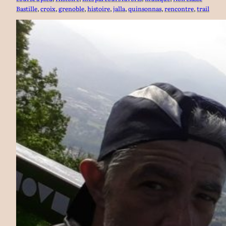
Bastille
, 
croix
, 
grenoble
, 
histoire
, 
jalla
, 
quinsonnas
, 
rencontre
, 
trail