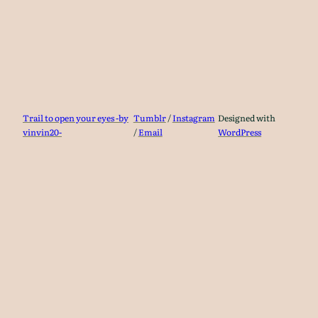
Trail to open your eyes -by
Tumblr
/
Instagram
Designed with
vinvin20-
/
Email
WordPress