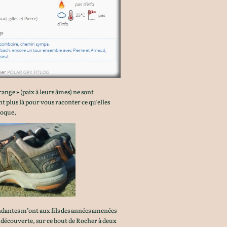
nge » (paix à leurs âmes) ne sont
plus là pour vous raconter ce qu’elles
poque,
ndantes m’ont aux fils des années amenées
 découverte, sur ce bout de Rocher à deux