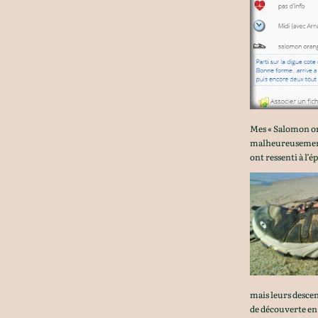
Mes « Salomon ora
malheureusement 
ont ressenti à l’é
mais leurs desce
de découverte en