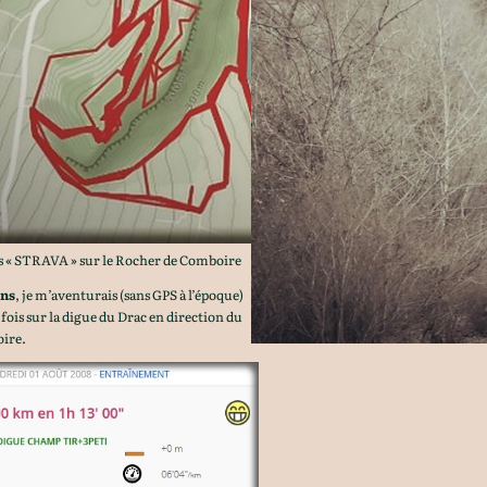
s « STRAVA » sur le Rocher de Comboire
ans
, je m’aventurais (sans GPS à l’époque)
fois sur la digue du Drac en direction du
ire.