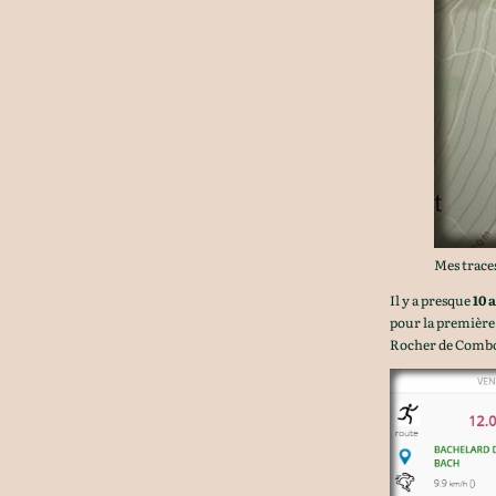
Mes trace
Il y a presque
10 
pour la première 
Rocher de Combo