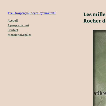
Aller
au
Les mille
Trail to open your eyes -by vinvin20-
contenu
Rocher d
Accueil
A propos de moi
Contact
Mentions Légales