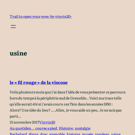
Aller
au
Trail to open your eyes -by vinvin20-
contenu
usine
le « fil rouge » de la viscose
Voila plusieurs mois que j’ai dans l’idée de vous présenter ce parcours
hors du temps à la périphérie sud de Grenoble.. Voici ma trace telle
qu’elle aurait été si j’avais couru ces 7km dans les années 1950 :
Alors? Une idée du lieu? ….Allez, je vous aide un peu. Je ne suis pas
parti…
15 novembre 2017
Vinvin20
Au quotiden..
, 
course a pied
, 
Histoire
, 
nostalgie
Bachelard
, 
digue
, 
drac
, 
grenoble
, 
histoire
, 
musée
, 
rondeau
, 
usine
, 