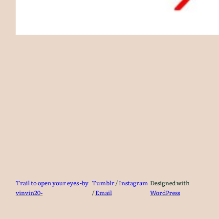
Trail to open your eyes -by
Tumblr
/
Instagram
Designed with
vinvin20-
/
Email
WordPress