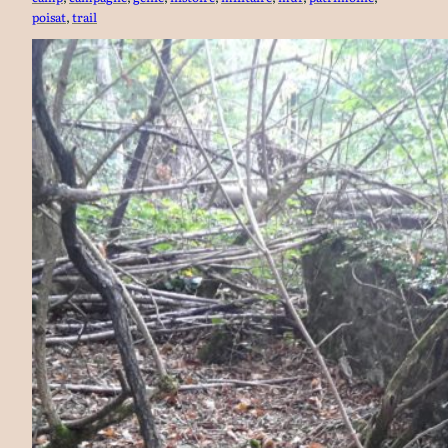
poisat
, 
trail