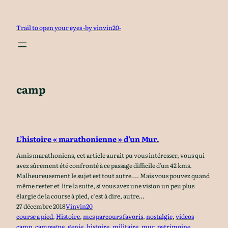
Aller
au
Trail to open your eyes -by vinvin20-
contenu
camp
L’histoire « marathonienne » d’un Mur.
Amis marathoniens, cet article aurait pu vous intéresser, vous qui
avez sûrement été confronté à ce passage difficile d’un 42 kms.
Malheureusement le sujet est tout autre…. Mais vous pouvez quand
même rester et lire la suite, si vous avez une vision un peu plus
élargie de la course à pied, c’est à dire, autre…
27 décembre 2018
Vinvin20
course a pied
, 
Histoire
, 
mes parcours favoris
, 
nostalgie
, 
videos
camp
, 
campagne
, 
genie
, 
histoire
, 
militaire
, 
mur
, 
patrimoine
, 