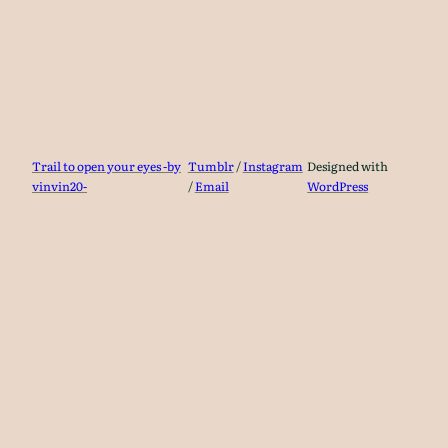
Trail to open your eyes -by
Tumblr
/
Instagram
Designed with
vinvin20-
/
Email
WordPress