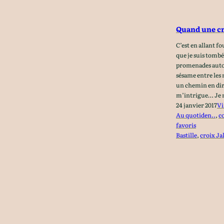
Quand une cr
C’est en allant f
que je suis tombé
promenades autour
sésame entre les 
un chemin en dir
m’intrigue… Je n
24 janvier 2017
Vi
Au quotiden..
, 
c
favoris
Bastille
, 
croix Ja