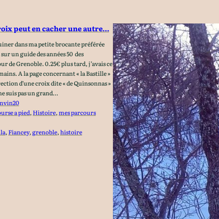
oix peut en cacher une autre…
ouiner dans ma petite brocante préférée
 sur un guide des années 50 des
 de Grenoble. 0.25€ plus tard, j’avais ce
mains. A la page concernant « la Bastille »
ection d’une croix dite « de Quinsonnas »
e suis pas un grand…
nvin20
ourse a pied
, 
Histoire
, 
mes parcours
lla
, 
Fiancey
, 
grenoble
, 
histoire