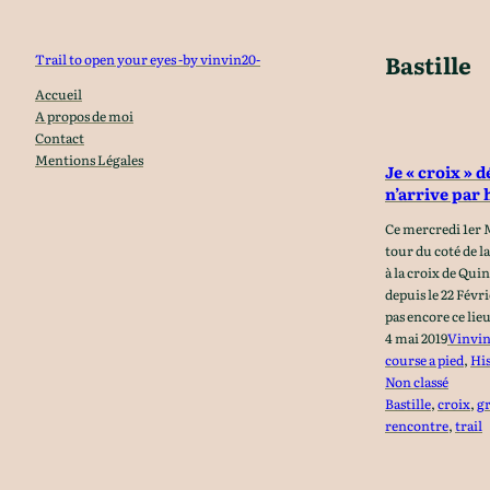
Aller
au
Bastille
Trail to open your eyes -by vinvin20-
contenu
Accueil
A propos de moi
Contact
Mentions Légales
Je « croix » 
n’arrive par 
Ce mercredi 1er Ma
tour du coté de l
à la croix de Quin
depuis le 22 Févr
pas encore ce lieu 
4 mai 2019
Vinvi
course a pied
, 
His
Non classé
Bastille
, 
croix
, 
g
rencontre
, 
trail