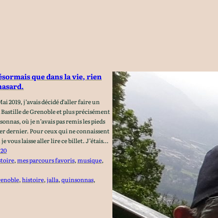
désormais que dans la vie, rien
hasard.
i 2019, j’avais décidé d’aller faire un
a Bastille de Grenoble et plus précisément
sonnas, où je n’avais pas remis les pieds
ier dernier. Pour ceux qui ne connaissent
je vous laisse aller lire ce billet. J’étais…
n20
toire
, 
mes parcours favoris
, 
musique
, 
renoble
, 
histoire
, 
jalla
, 
quinsonnas
, 