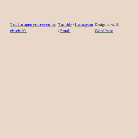
Trail to open your eyes -by
Tumblr
/
Instagram
Designed with
vinvin20-
/
Email
WordPress