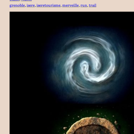
grenoble
, 
isere
, 
iseretourisme
, 
merveille
, 
run
, 
trail