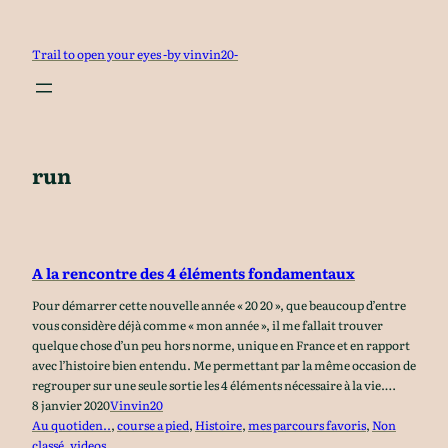
Aller
au
Trail to open your eyes -by vinvin20-
contenu
run
A la rencontre des 4 éléments fondamentaux
Pour démarrer cette nouvelle année « 20 20 », que beaucoup d’entre
vous considère déjà comme « mon année », il me fallait trouver
quelque chose d’un peu hors norme, unique en France et en rapport
avec l’histoire bien entendu. Me permettant par la même occasion de
regrouper sur une seule sortie les 4 éléments nécessaire à la vie.…
8 janvier 2020
Vinvin20
Au quotiden..
, 
course a pied
, 
Histoire
, 
mes parcours favoris
, 
Non
classé
, 
videos