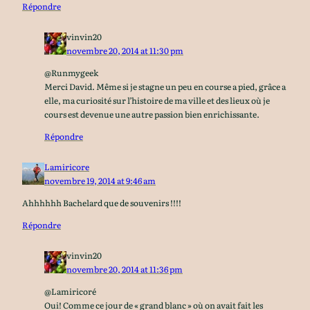
Répondre
vinvin20
novembre 20, 2014 at 11:30 pm
@Runmygeek
Merci David. Même si je stagne un peu en course a pied, grâce a
elle, ma curiosité sur l’histoire de ma ville et des lieux où je
cours est devenue une autre passion bien enrichissante.
Répondre
Lamiricore
novembre 19, 2014 at 9:46 am
Ahhhhhh Bachelard que de souvenirs !!!!
Répondre
vinvin20
novembre 20, 2014 at 11:36 pm
@Lamiricoré
Oui! Comme ce jour de « grand blanc » où on avait fait les