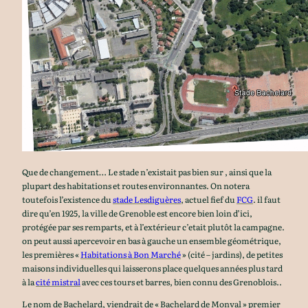
Que de changement… Le stade n’existait pas bien sur , ainsi que la
plupart des habitations et routes environnantes. On notera
toutefois l’existence du
stade Lesdiguères
, actuel fief du
FCG
. il faut
dire qu’en 1925, la ville de Grenoble est encore bien loin d’ici,
protégée par ses remparts, et à l’extérieur c’etait plutôt la campagne.
on peut aussi apercevoir en bas à gauche un ensemble géométrique,
les premières «
Habitations à Bon Marché
» (cité – jardins), de petites
maisons individuelles qui laisserons place quelques années plus tard
à la
cité mistral
avec ces tours et barres, bien connu des Grenoblois..
Le nom de Bachelard, viendrait de « Bachelard de Monval » premier