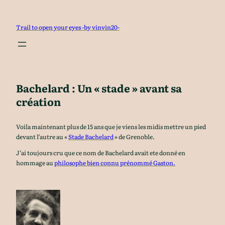
Aller
au
Trail to open your eyes -by vinvin20-
contenu
Bachelard : Un « stade » avant sa
création
Voila maintenant plus de 15 ans que je viens les midis mettre un pied
devant l’autre au «
Stade Bachelard
» de Grenoble.
J’ai toujours cru que ce nom de Bachelard avait ete donné en
hommage au
philosophe bien connu prénommé Gaston.