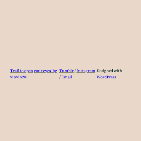
Trail to open your eyes -by
Tumblr
/
Instagram
Designed with
vinvin20-
/
Email
WordPress