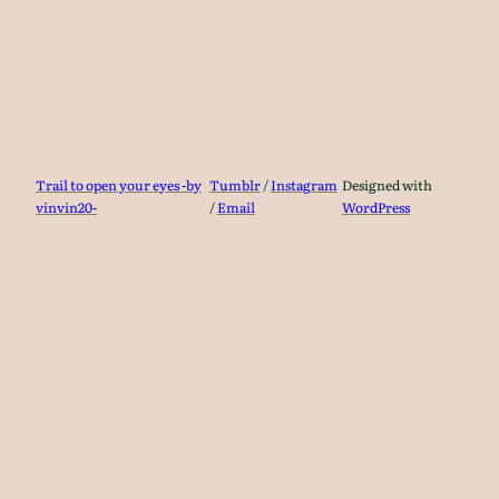
Trail to open your eyes -by
Tumblr
/
Instagram
Designed with
vinvin20-
/
Email
WordPress