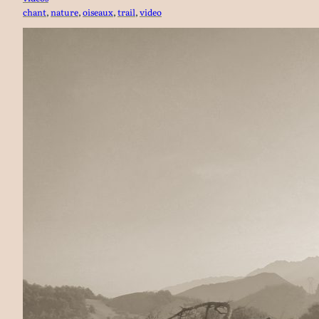
chant
, 
nature
, 
oiseaux
, 
trail
, 
video