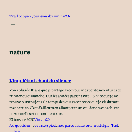
Aller
au
Trail to open your eyes -by vinvin20-
contenu
nature
L’inquiétant chant du silence
Voici plus de 10 ans que je partage avec vous mes petites aventures de
runner du dimanche. Oui les années passent vite…Si vite que je ne
trouve plus toujours le temps de vous raconter ce que je vis durant
mes sorties. C’est d’ailleurs en allant jeter un œil dans mes archives
personnelles et notamment sur…
23 janvier 2020
Vinvin20
Au quotiden..
, 
course a pied
, 
mes parcours favoris
, 
nostalgie
, 
Test
, 
videos