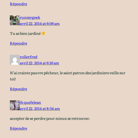
Répondre
runmygeek
avril 22, 2014 at 6:06 am
Tu as bien jardiné
Répondre
rollerfred
avril 22, 2014 at 6:16 am
N’ai crainte pauvre pêcheur, le saint patron des jardiniers veille sur
toi!
Répondre
jb quefelean
avril 22, 2014 at 8:54 am
accepter de se perdre pour mieux se retrouver.
Répondre