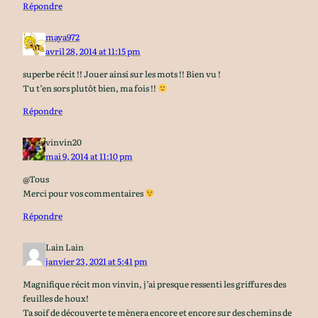
Répondre
maya972
avril 28, 2014 at 11:15 pm
superbe récit !! Jouer ainsi sur les mots !! Bien vu !
Tu t’en sors plutôt bien, ma fois !!
Répondre
vinvin20
mai 9, 2014 at 11:10 pm
@Tous
Merci pour vos commentaires
Répondre
Lain Lain
janvier 23, 2021 at 5:41 pm
Magnifique récit mon vinvin, j’ai presque ressenti les griffures des
feuilles de houx!
Ta soif de découverte te mènera encore et encore sur des chemins de