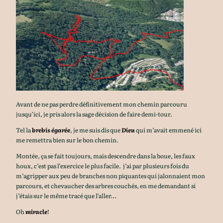
Avant de ne pas perdre définitivement mon chemin parcouru
jusqu’ici, je pris alors la sage décision de faire demi-tour.
Tel la
brebis égarée
, je me suis dis que
Dieu
qui m’avait emmené ici
me remettra bien sur le bon chemin.
Montée, ça se fait toujours, mais descendre dans la boue, les faux
houx, c’est pas l’exercice le plus facile. j’ai par plusieurs fois du
m’agripper aux peu de branches non piquantes qui jalonnaient mon
parcours, et chevaucher des arbres couchés, en me demandant si
j’étais sur le même tracé que l’aller…
Oh
miracle
!