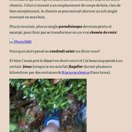
chemin. Celui ci menait a un emplacement de coupe de bois, rien de
bien exceptionnel, le chemin se poursuivait alors en un joli single
montant en sous bois.
Plus je montais, plus ce single
paradisiaque
devenais pentu et
escarpé, pour finir par se transformer en un vrai
chemin de croix
!
Pourquoi alors pensé au
vendredi saint
me direz vous?
Et bien j’avais pris le départ en short court et j’ai beaucoup pensé à un
certain
Jésus
lorsque je me suis fait
flageller
durant plusieurs
kilomètres par des centaines de
Riscus aculeatus
(Faux houx).