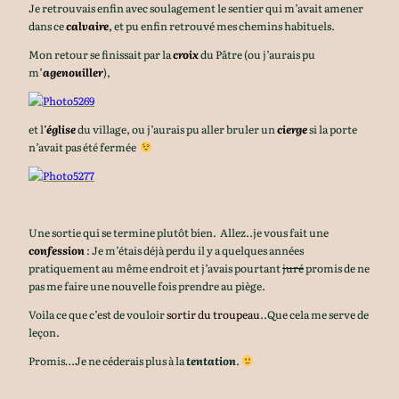
Je retrouvais enfin avec soulagement le sentier qui m’avait amener
dans ce
calvaire
,
et pu enfin retrouvé mes chemins habituels.
Mon retour se finissait par la
croix
du Pâtre (ou j’aurais pu
m’
agenouiller
),
et l
’
église
du village, ou j’aurais pu aller bruler un
cierge
si la porte
n’avait pas été fermée
Une sortie qui se termine plutôt bien. Allez..je vous fait une
confession
: Je m’étais déjà perdu il y a quelques années
pratiquement au même endroit et j’avais pourtant
juré
promis de ne
pas me faire une nouvelle fois prendre au piège.
Voila ce que c’est de vouloir
sortir du troupeau
..Que cela me serve de
leçon.
Promis…Je ne céderais plus à la
tentation
.