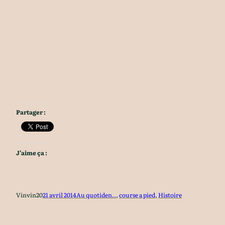
Partager :
J’aime ça :
Vinvin20
21 avril 2014
Au quotiden..
, 
course a pied
, 
Histoire