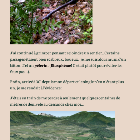
J’ai continué à grimper pensant rejoindre un sentier..Certains
passages étaient bien scabreux, boueux..je me suis alors muni d’un
bâton..Tel un
pèlerin
. (
Blasphème
!
C’etait plutôt pour éviter les
faux pas…).
Enfin, arrivé à 30′ depuis mon départ et le single n’en n’étant plus
un, je me rendait à l’évidence :
J’étais en train de me perdre à seulement quelques centaines de
mètres de dénivelé au dessus de chez moi…