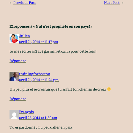
«
Previous Post
Next Post
»
12 réponses à « Nul n’est prophète en son pays! »
Julien
avril 21, 2014 at 11:17 pm
tu me réciteras 2 avé garmin et ça ira pour cette fois !
Répondre
trainingforboston
avril 21, 2014 at 11:24 pm
Un peu plus et je croirais que tu as fait ton chemin de croix
Répondre
François
avril 22, 2014 at 1:39 am
Tu es pardonné . Tu peux aller en paix.