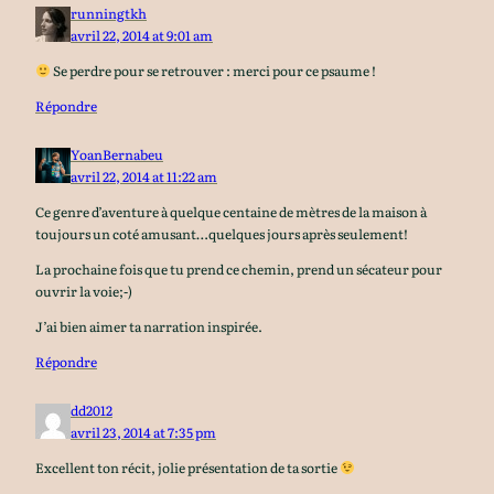
runningtkh
avril 22, 2014 at 9:01 am
Se perdre pour se retrouver : merci pour ce psaume !
Répondre
YoanBernabeu
avril 22, 2014 at 11:22 am
Ce genre d’aventure à quelque centaine de mètres de la maison à
toujours un coté amusant…quelques jours après seulement!
La prochaine fois que tu prend ce chemin, prend un sécateur pour
ouvrir la voie;-)
J’ai bien aimer ta narration inspirée.
Répondre
dd2012
avril 23, 2014 at 7:35 pm
Excellent ton récit, jolie présentation de ta sortie