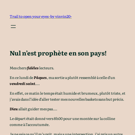
Aller
au
Trail to open your eyes -by vinvin20-
contenu
Nul n’est prophète en son pays!
Mes chers
fidèles
lecteurs.
En ce lundi de
Pâques
, ma sortie a plutôt ressemblé à celle d’un
vendredi saint
….
En effet, ce matin le temps était humide et brumeux, plutôt triste, et
j’avais dans l’idée d’aller tester mes nouvelles baskets sans but précis.
Dieu
allait guider mes pas….
Le départ était donné vers 8h00 pour une montée sur la colline
comme à l’accoutumée.
Je ne sais ce qu’il m’a prit, mais a une intersection, j’ai pris un autre