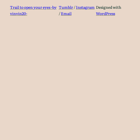
Trail to open your eyes -by
Tumblr
/
Instagram
Designed with
vinvin20-
/
Email
WordPress