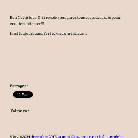
Bon Noël à tous!!! Et ce soir vous aurez tous vos cadeaux, je peux
vous le confirmer!!!
Il est toujours aussi fort ce vieux monsieur…
Partager :
J’aime ça :
Vinvin20
24 décembre 2017
Au quotiden..
, 
course a pied
, 
nostalgie