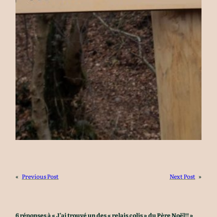
«
Previous Post
Next Post
»
6 réponses à « J’ai trouvé un des « relais colis » du Père Noël!! »