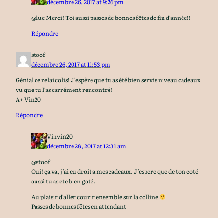
décembre 26, 2017 at 9:26 pm
@luc Merci! Toi aussi passes de bonnes fêtes de fin d’année!!
Répondre
stoof
décembre 26, 2017 at 11:53 pm
Génial ce relai colis! J’espère que tu as été bien servis niveau cadeaux
vu que tu l’as carrément rencontré!
A+ Vin20
Répondre
Vinvin20
décembre 28, 2017 at 12:31 am
@stoof
Oui! ça va, j’ai eu droit a mes cadeaux. J’espere que de ton coté
aussi tu as ete bien gaté.
Au plaisir d’aller courir ensemble sur la colline
Passes de bonnes fëtes en attendant.