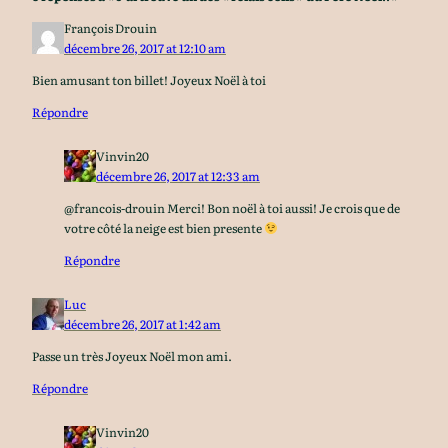
François Drouin
décembre 26, 2017 at 12:10 am
Bien amusant ton billet! Joyeux Noël à toi
Répondre
Vinvin20
décembre 26, 2017 at 12:33 am
@francois-drouin Merci! Bon noël à toi aussi! Je crois que de
votre côté la neige est bien presente
Répondre
Luc
décembre 26, 2017 at 1:42 am
Passe un très Joyeux Noël mon ami.
Répondre
Vinvin20