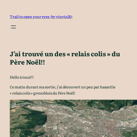
Aller
au
Trail to open your eyes -by vinvin20-
contenu
J’ai trouvé un des « relais colis » du
Père Noël!!
Hello à tous!!!
Ce matin durant ma sortie, j’ai découvert un peu par hasard le
« relais colis » grenoblois du Père Noël!