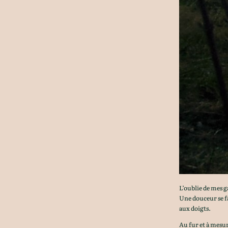
L’oublie de mes 
Une douceur se fai
aux doigts.
Au fur et à mesur