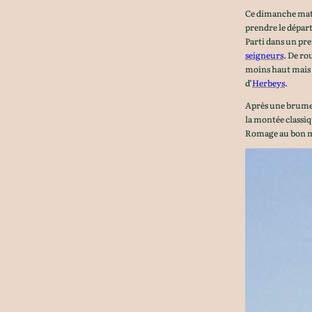
Ce dimanche matin
prendre le départ
Parti dans un p
seigneurs
. De ro
moins haut mais b
d’
Herbeys
.
Après une brume b
la montée classiq
Romage au bon 