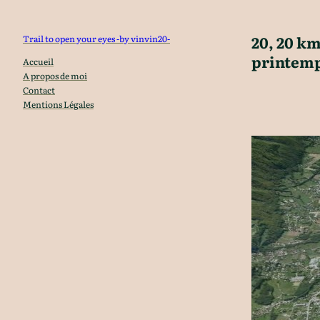
Aller
au
20, 20 k
Trail to open your eyes -by vinvin20-
contenu
printem
Accueil
A propos de moi
Contact
Mentions Légales