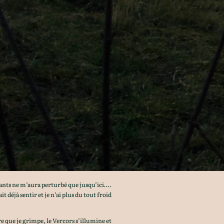
gants ne m’aura perturbé que jusqu’ici….
t déjà sentir et je n’ai plus du tout froid
e que je grimpe, le Vercors s’illumine et