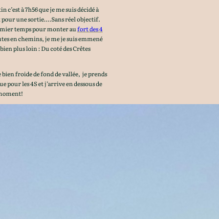
 c’est à 7h56 que je me suis décidé à
 pour une sortie….Sans réel objectif.
remier temps pour monter au
fort des 4
utes en chemins, je me je suis emmené
ien plus loin : Du coté des Crêtes
ien froide de fond de vallée, je prends
ue pour les 4S et j’arrive en dessous de
moment!