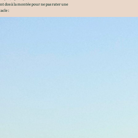
ent dos à la montée pour ne pas rater une
acle :