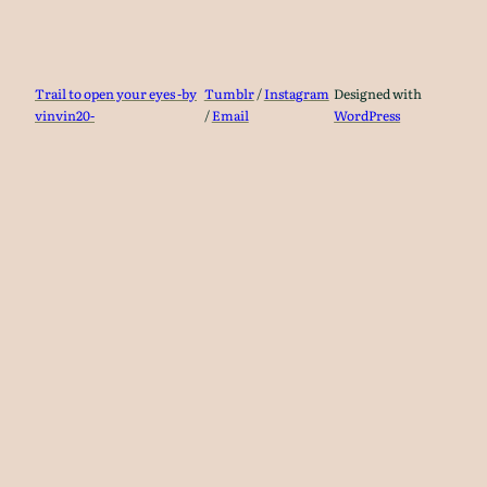
Trail to open your eyes -by
Tumblr
/
Instagram
Designed with
vinvin20-
/
Email
WordPress