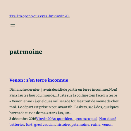
Aller
au
Trail to open your eyes -by vinvin20-
contenu
patrmoine
Venon : z’en terre inconnue
Dimanche dernier, j’avais décidé de partir en terre inconnue.Non!
Pas à l’autre bout du monde…Juste sur la colline d’en face En terre
« Venonienne » à quelques milliers de foulées tout de même de chez
moi. Le départ est pris un peu avant 8h. Baskets, sac à dos, quelques
barres de survie de ma « star » Iso, un…
3 décembre 2016
Vinvin20
Au quotiden..
, 
course a pied
, 
Non classé
batteries
, 
fort
, 
gresivaudan
, 
histoire
, 
patrmoine
, 
ruine
, 
venon